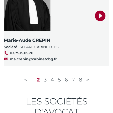
Marie-Aude CREPIN
Société
SELARL CABINET CBG
03.75.15.05.20
ma.crepin@cabinetcbg.fr
1
2
3
4
5
6
7
8
LES SOCIÉTÉS
D'AVOCAT