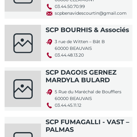
03.44.50.70.99
scpbenavidescourtin@gmail.com
SCP BOURHIS & Associés
3 rue de Witten – Bât B
60000 BEAUVAIS
03.44.48.13.20
SCP DAGOIS GERNEZ
MARDYLA BULARD
5 Rue du Maréchal de Boufflers
60000 BEAUVAIS
03.44.45.11.12
SCP FUMAGALLI - VAST –
PALMAS