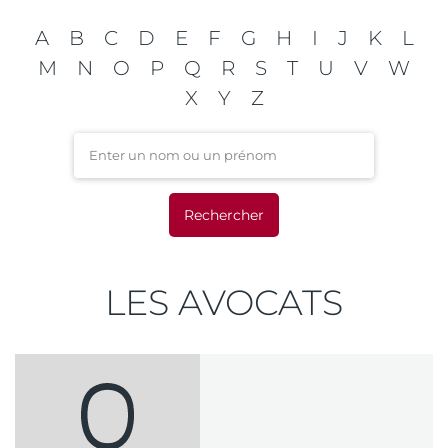
A
B
C
D
E
F
G
H
I
J
K
L
M
N
O
P
Q
R
S
T
U
V
W
X
Y
Z
Enter un nom ou un préno
LES AVOCATS