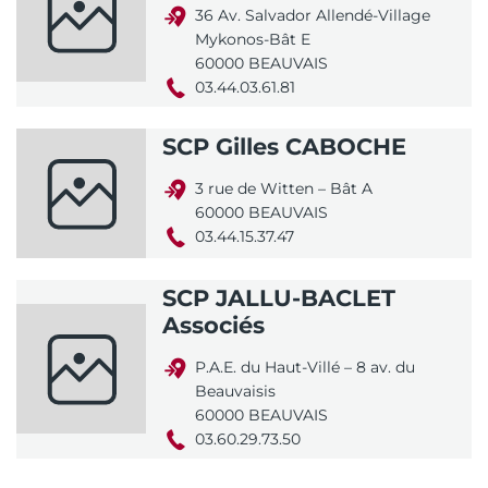
36 Av. Salvador Allendé-Village
Mykonos-Bât E
60000 BEAUVAIS
03.44.03.61.81
SCP Gilles CABOCHE
3 rue de Witten – Bât A
60000 BEAUVAIS
03.44.15.37.47
SCP JALLU-BACLET
Associés
P.A.E. du Haut-Villé – 8 av. du
Beauvaisis
60000 BEAUVAIS
03.60.29.73.50